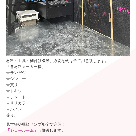
材料・工具・糊付け機等、必要な物は全て用意致します。
「各材料メーカー様」
☆サンゲツ
☆シンコー
☆東リ
☆トキワ
☆テシード
☆リリカラ
☆ルノン
等々、
見本帳や現物サンプル全て完備！
「ショールーム」
も併設します。