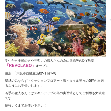
従業員募集
お知らせ
DIY教室オープン予定
☆イベント情報☆
国際交流 IN 韓国
学生から主婦の方や見習いの職人さんの為に壁紙等のDIY教室
W・W・Decoration 開催決定
「REVOLABO」
オープン
住所 ｢
大阪市西区立売堀5丁目1-9
｣
壁紙のみならず・クッションフロアー・塩ビタイル等々の
DIY
が出来
るようにお手伝いします。
若手の職人さんにはスキルアップの為の実習場としてご利用も大歓迎
です！
納得いくまでお使い下さい！