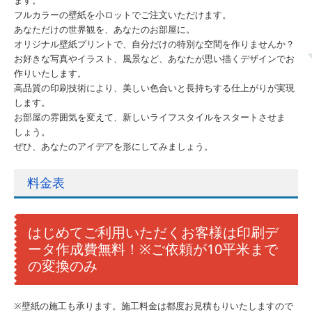
ます。
フルカラーの壁紙を小ロットでご注文いただけます。
従業員募集
あなただけの世界観を、あなたのお部屋に。
オリジナル壁紙プリントで、自分だけの特別な空間を作りませんか？
お知らせ
お好きな写真やイラスト、風景など、あなたが思い描くデザインでお
作りいたします。
DIY教室オープン予定
高品質の印刷技術により、美しい色合いと長持ちする仕上がりが実現
します。
お部屋の雰囲気を変えて、新しいライフスタイルをスタートさせま
☆イベント情報☆
しょう。
ぜひ、あなたのアイデアを形にしてみましょう。
国際交流 IN 韓国
料金表
W・W・Decoration 開催決定
はじめてご利用いただくお客様は印刷デ
ータ作成費無料！※ご依頼が10平米まで
の変換のみ
※壁紙の施工も承ります。施工料金は都度お見積もりいたしますので