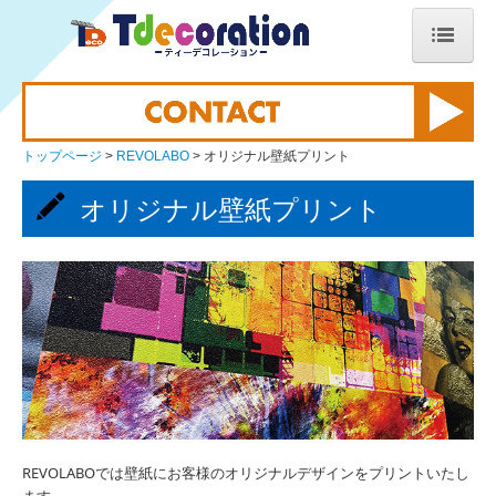
トップページ
Tdeco新商品紹介
トップページ
REVOLABO
オリジナル壁紙プリント
商品紹介
オリジナル壁紙プリント
ご注文フォーム（職人工具）
ご注文フォーム（オリジナルプリント）
ご注文フォーム（#職レボ）
大阪工具横丁のお知らせ
会社案内
REVOLABOでは壁紙にお客様のオリジナルデザインをプリントいたし
REVOLABO