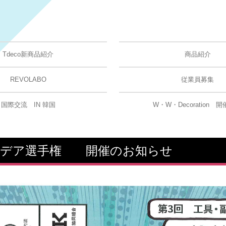
Tdeco新商品紹介
商品紹介
ご注文フォーム（職人工具）
ご注文フォーム（オリジナルプ
ご注文フォーム（#職レボ）
REVOLABO
従業員募集
国際交流 IN 韓国
W・W・Decoration 
アイデア選手権 開催のお知らせ